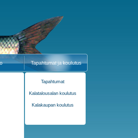
fo
Tapahtumat ja koulutus
Tapahtumat
Kalatalousalan koulutus
Kalakaupan koulutus