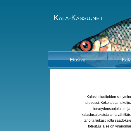
Kala-Kassu.net
Etusivu
Kala
Kalastustuotteiden siirtymi
prosessi. Koko tuotantoketjua
terveydensuojelulain ja
kalastusaluksista aina vähittä
taholta tiukasti jotta säädöks
toteutuu ja se on viranomai