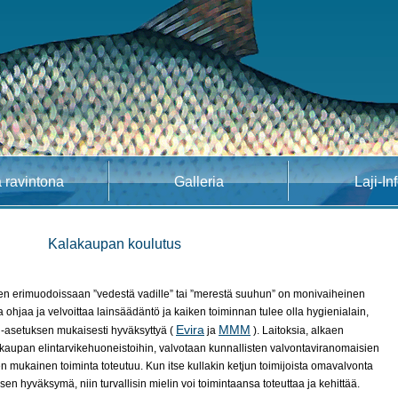
 ravintona
Galleria
Laji-In
Kalakaupan koulutus
nen erimuodoissaan ”vedestä vadille” tai ”merestä suuhun” on monivaiheinen
 ohjaa ja velvoittaa lainsäädäntö ja kaiken toiminnan tulee olla hygienialain,
Evira
MMM
 -asetuksen mukaisesti hyväksyttyä (
ja
). Laitoksia, alkaen
iskaupan elintarvikehuoneistoihin, valvotaan kunnallisten valvontaviranomaisien
ien mukainen toiminta toteutuu. Kun itse kullakin ketjun toimijoista omavalvonta
sen hyväksymä, niin turvallisin mielin voi toimintaansa toteuttaa ja kehittää.