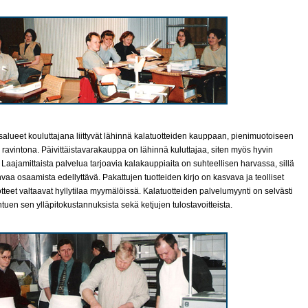
salueet kouluttajana liittyvät lähinnä kalatuotteiden kauppaan, pienimuotoiseen
ravintona. Päivittäistavarakauppa on lähinnä kuluttajaa, siten myös hyvin
 Laajamittaista palvelua tarjoavia kalakauppiaita on suhteellisen harvassa, sillä
vaa osaamista edellyttävä. Pakattujen tuotteiden kirjo on kasvava ja teolliset
otteet valtaavat hyllytilaa myymälöissä. Kalatuotteiden palvelumyynti on selvästi
tuen sen ylläpitokustannuksista sekä ketjujen tulostavoitteista.